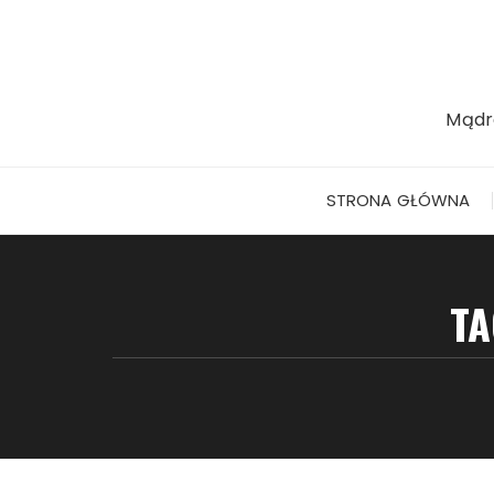
Przejdź
do
treści
Mądr
STRONA GŁÓWNA
TA