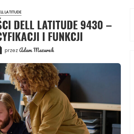
LL LATITUDE
I DELL LATITUDE 9430 –
YFIKACJI I FUNKCJI
Adam Mazurek
przez