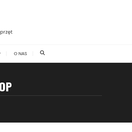
przęt
?
O NAS
TOP