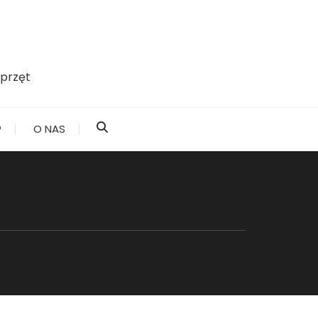
przęt
?
O NAS
1