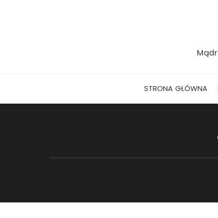
Przejdź
do
treści
Mądr
STRONA GŁÓWNA