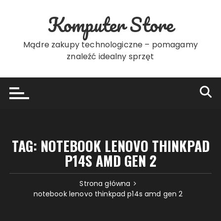
Przejdź
Komputer Store
do
treści
Mądre zakupy technologiczne – pomagamy
znaleźć idealny sprzęt
TAG:
NOTEBOOK LENOVO THINKPAD
P14S AMD GEN 2
Strona główna
notebook lenovo thinkpad p14s amd gen 2