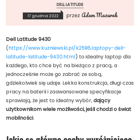
DELL LATITUDE
Adam Mazurek
przez
17 grudnia 2022
Dell Latitude 9430
(
https://www.kuzniewski.pl/k2596,laptopy-dell-
latitude-latitude-9430.html
) to idealny laptop dla
każdego, kto chce być na bieżąco z pracą, a
jednocześnie może go zabrać ze sobą,
gdziekolwiek się udaje. Lekka konstrukcja, długi czas
pracy na baterii i zaawansowane specyfikacje
sprawiają, że jest to idealny wybór,
dający
użytkownikom wiele możliwości, jeśli chodzi o świat
mobilności
.
Jakie są główne cechy wyróżniające