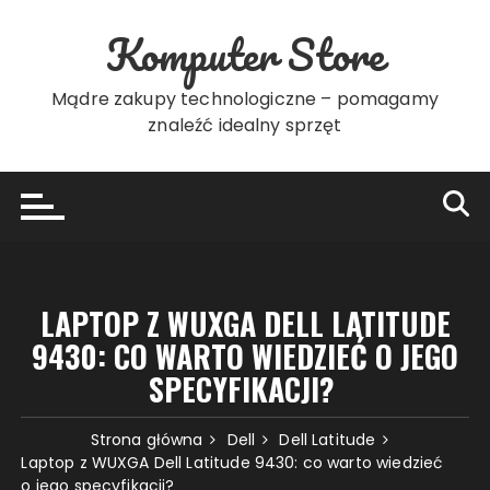
Przejdź
Komputer Store
do
treści
Mądre zakupy technologiczne – pomagamy
znaleźć idealny sprzęt
LAPTOP Z WUXGA DELL LATITUDE
9430: CO WARTO WIEDZIEĆ O JEGO
SPECYFIKACJI?
Strona główna
Dell
Dell Latitude
Laptop z WUXGA Dell Latitude 9430: co warto wiedzieć
o jego specyfikacji?